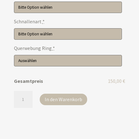
Schnallenart
*
Querwebung Ring
*
Gesamtpreis
150,00 €
Langgurt
In den Warenkorb
Baumwolle
Schwarz
Menge