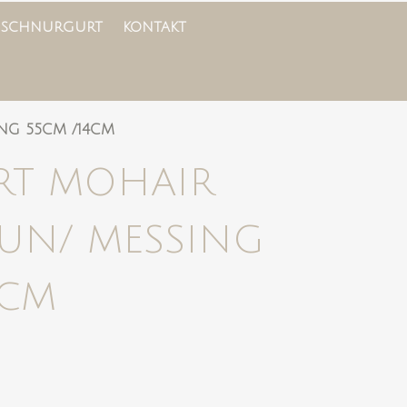
 SCHNURGURT
KONTAKT
NG 55CM /14CM
RT MOHAIR
UN/ MESSING
4CM
licher
Aktueller
Preis