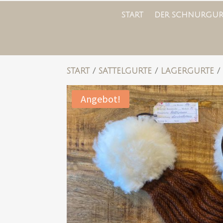
START
DER SCHNURGUR
START
/
SATTELGURTE
/
LAGERGURTE
Angebot!