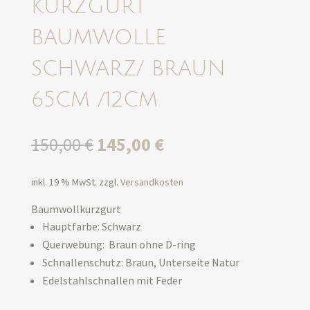
KURZGURT
BAUMWOLLE
SCHWARZ/ BRAUN
65CM /12CM
Ursprünglicher
Aktueller
150,00
€
145,00
€
Preis
Preis
war:
ist:
inkl. 19 % MwSt.
zzgl.
Versandkosten
150,00 €
145,00 €.
Baumwollkurzgurt
Hauptfarbe: Schwarz
Querwebung: Braun ohne D-ring
Schnallenschutz: Braun, Unterseite Natur
Edelstahlschnallen mit Feder