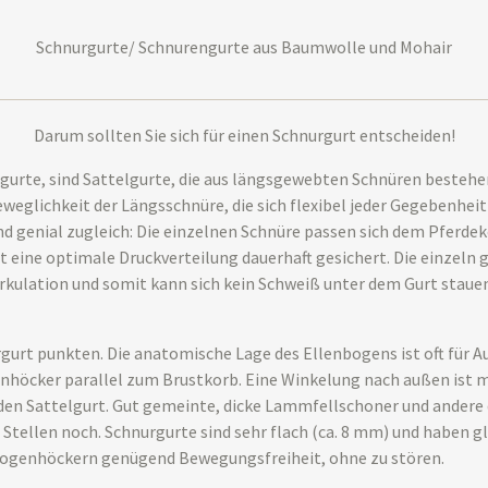
Schnurgurte/ Schnurengurte aus Baumwolle und Mohair
Darum sollten Sie sich für einen Schnurgurt entscheiden!
gurte, sind Sattelgurte, die aus längsgewebten Schnüren bestehe
eweglichkeit der Längsschnüre, die sich flexibel jeder Gegebenhe
und genial zugleich: Die einzelnen Schnüre passen sich dem Pferdekö
t eine optimale Druckverteilung dauerhaft gesichert. Die einzeln
irkulation und somit kann sich kein Schweiß unter dem Gurt staue
gurt punkten. Die anatomische Lage des Ellenbogens ist oft für Au
enhöcker parallel zum Brustkorb. Eine Winkelung nach außen ist m
r den Sattelgurt. Gut gemeinte, dicke Lammfellschoner und andere 
tellen noch. Schnurgurte sind sehr flach (ca. 8 mm) und haben gle
bogenhöckern genügend Bewegungsfreiheit, ohne zu stören.