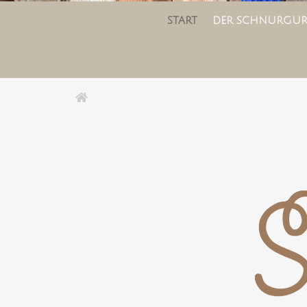
START
DER SCHNURGUR
